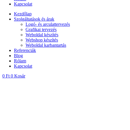
Kapcsolat
Kezdőlap
Szolgáltatások és árak
Logó- és arculattervezés
Grafikai tervezés
Weboldal készítés
Webshop készítés
Weboldal karbantartás
Referenciák
Blog
Rólam
Kapcsolat
0
Ft
0
Kosár