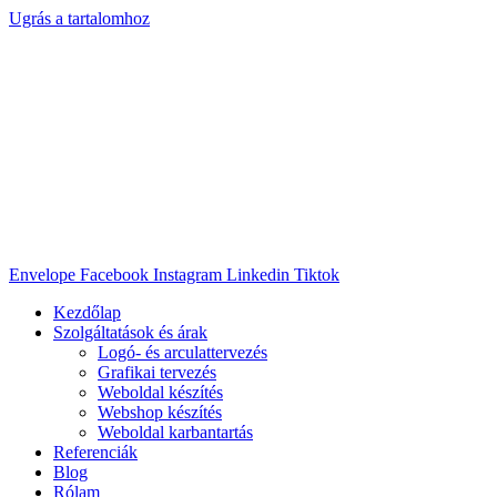
Ugrás a tartalomhoz
Envelope
Facebook
Instagram
Linkedin
Tiktok
Kezdőlap
Szolgáltatások és árak
Logó- és arculattervezés
Grafikai tervezés
Weboldal készítés
Webshop készítés
Weboldal karbantartás
Referenciák
Blog
Rólam